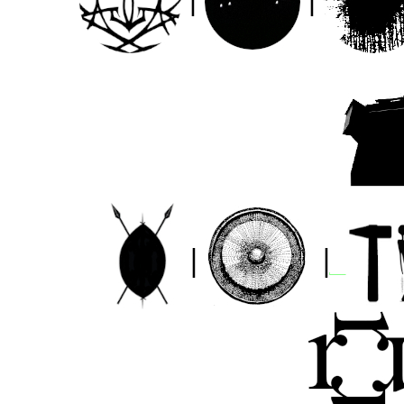
|
|
_