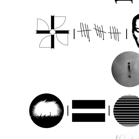
|
|
|
|