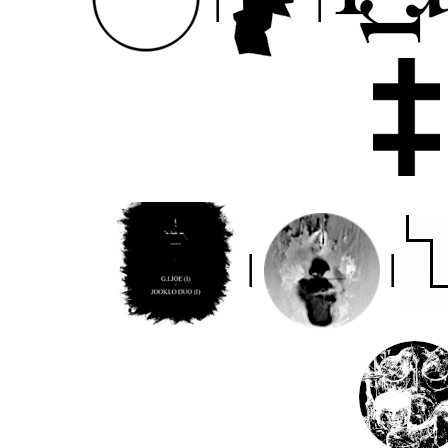
|
|
|
|